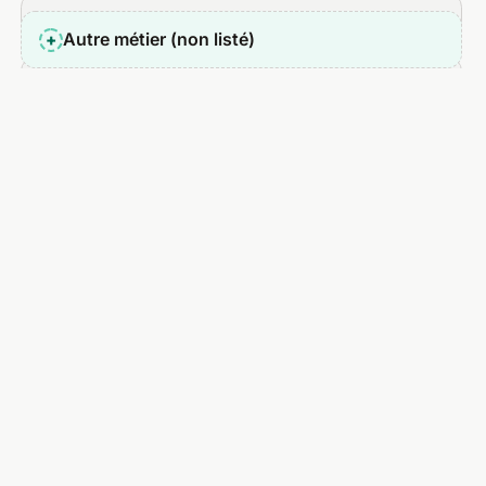
Boulanger
Autre métier (non listé)
+
Carrossier
Caviste
Chasseur immobilier
Chauffeur de taxi
Chauffeur VTC
Chef à domicile
Chef opérateur