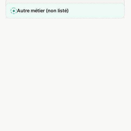
Boulanger
Autre métier (non listé)
+
Carrossier
Caviste
Chasseur immobilier
Chauffeur de taxi
Chauffeur VTC
Chef à domicile
Chef opérateur