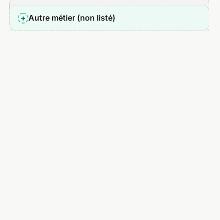
Boulanger
Autre métier (non listé)
+
Carrossier
Caviste
Chasseur immobilier
Chauffeur de taxi
Chauffeur VTC
Chef à domicile
Chef opérateur