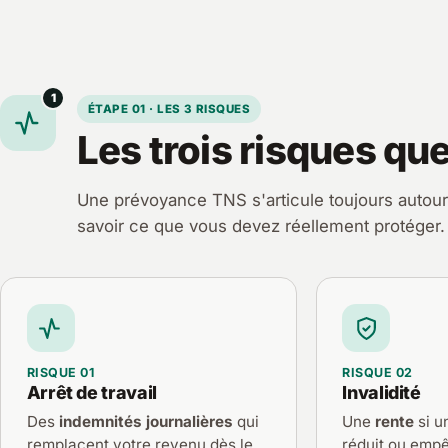
1
ÉTAPE 01 · LES 3 RISQUES
Les trois risques qu
Une prévoyance TNS s'articule toujours autour
savoir ce que vous devez réellement protéger.
RISQUE 01
RISQUE 02
Arrêt de travail
Invalidité
Des
indemnités journalières
qui
Une
rente
si u
remplacent votre revenu dès le
réduit ou empê