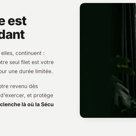
e est
dant
elles, continuent :
otre seul filet est votre
our une durée limitée.
otre revenu dès
 d'exercer, et protège
éclenche là où la Sécu