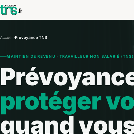
Accueil
›
Prévoyance TNS
MAINTIEN DE REVENU · TRAVAILLEUR NON SALARIÉ (TNS)
Prévoyance
protéger v
quand vous