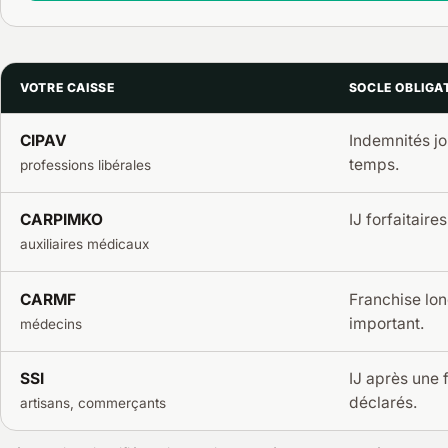
VOTRE CAISSE
SOCLE OBLIGA
CIPAV
Indemnités jo
temps.
professions libérales
CARPIMKO
IJ forfaitaire
auxiliaires médicaux
CARMF
Franchise lon
important.
médecins
SSI
IJ après une 
déclarés.
artisans, commerçants