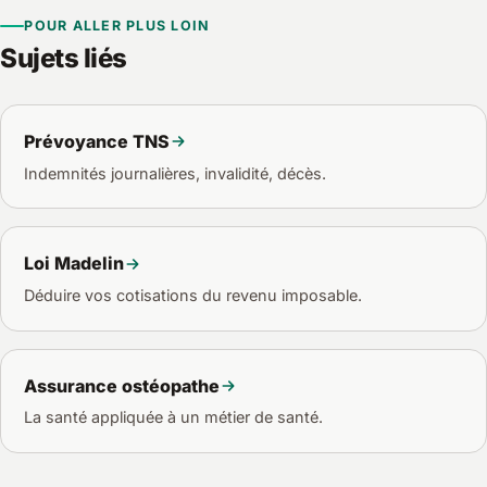
accompagne pour comparer et basculer sans interruption
POUR ALLER PLUS LOIN
de couverture.
Sujets liés
Prévoyance TNS
Indemnités journalières, invalidité, décès.
Loi Madelin
Déduire vos cotisations du revenu imposable.
Assurance ostéopathe
La santé appliquée à un métier de santé.