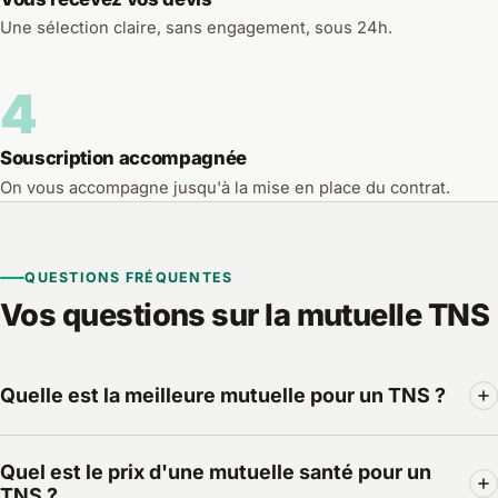
Une sélection claire, sans engagement, sous 24h.
4
Souscription accompagnée
On vous accompagne jusqu'à la mise en place du contrat.
QUESTIONS FRÉQUENTES
Vos questions sur la mutuelle TNS
Quelle est la meilleure mutuelle pour un TNS ?
Il n'existe pas de « meilleure » mutuelle universelle : la
Quel est le prix d'une mutuelle santé pour un
bonne mutuelle TNS est celle dont les niveaux de garanties
TNS ?