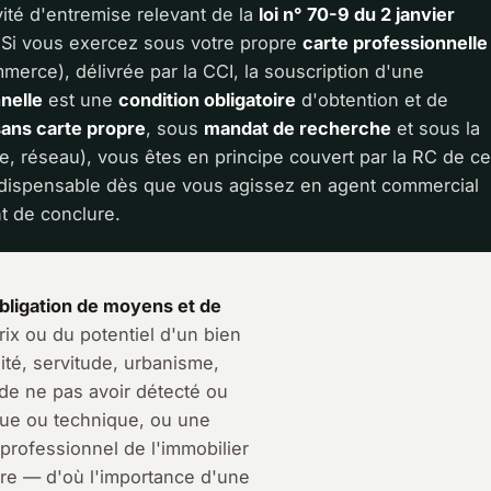
vité d'entremise relevant de la
loi n° 70-9 du 2 janvier
 Si vous exercez sous votre propre
carte professionnelle
erce), délivrée par la CCI, la souscription d'une
nelle
est une
condition obligatoire
d'obtention et de
sans carte propre
, sous
mandat de recherche
et sous la
ce, réseau), vous êtes en principe couvert par la RC de c
dispensable dès que vous agissez en agent commercial
t de conclure.
bligation de moyens et de
ix ou du potentiel d'un bien
té, servitude, urbanisme,
 de ne pas avoir détecté ou
que ou technique, ou une
 professionnel de l'immobilier
ure — d'où l'importance d'une