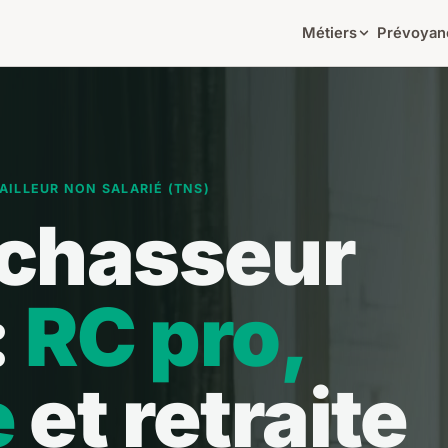
Métiers
Prévoyan
AILLEUR NON SALARIÉ (TNS)
chasseur
:
RC pro,
e
et retraite