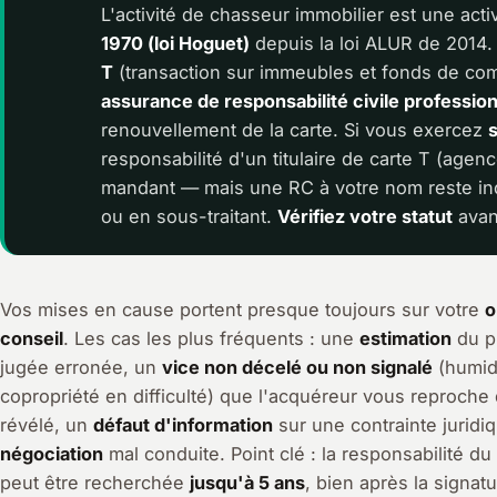
L'activité de chasseur immobilier est une acti
1970 (loi Hoguet)
depuis la loi ALUR de 2014.
T
(transaction sur immeubles et fonds de comm
assurance de responsabilité civile profession
renouvellement de la carte. Si vous exercez
responsabilité d'un titulaire de carte T (agen
mandant — mais une RC à votre nom reste in
ou en sous-traitant.
Vérifiez votre statut
avan
Vos mises en cause portent presque toujours sur votre
o
conseil
. Les cas les plus fréquents : une
estimation
du pr
jugée erronée, un
vice non décelé ou non signalé
(humidi
copropriété en difficulté) que l'acquéreur vous reproche
révélé, un
défaut d'information
sur une contrainte juridi
négociation
mal conduite. Point clé : la responsabilité du
peut être recherchée
jusqu'à 5 ans
, bien après la signat