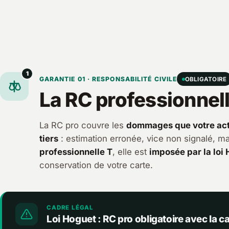
1
GARANTIE 01 · RESPONSABILITÉ CIVILE
OBLIGATOIRE
La RC professionnel
La RC pro couvre les
dommages que votre acti
tiers
: estimation erronée, vice non signalé, 
professionnelle T
, elle est
imposée par la loi
conservation de votre carte.
CADRE LÉGAL
Loi Hoguet : RC pro obligatoire avec la ca