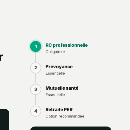
RC professionnelle
1
Obligatoire
r
Prévoyance
2
Essentielle
Mutuelle santé
3
Essentielle
Retraite PER
4
Option recommandée