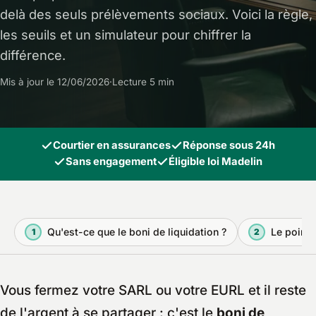
delà des seuls prélèvements sociaux. Voici la règle,
les seuils et un simulateur pour chiffrer la
différence.
Mis à jour le 12/06/2026
·
Lecture 5 min
Courtier en assurances
Réponse sous 24h
Sans engagement
Éligible loi Madelin
Qu'est-ce que le boni de liquidation ?
Le point 
1
2
Vous fermez votre SARL ou votre EURL et il reste
de l'argent à se partager : c'est le
boni de