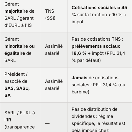
Gérant
Cotisations sociales ≈ 45
majoritaire
de
TNS
%
sur la fraction > 10 % +
SARL / gérant
(SSI)
impôt
d'EURL à l'IS
Gérant
Pas de cotisations TNS :
minoritaire ou
Assimilé
prélèvements sociaux
égalitaire
de
salarié
18,6 %
+ impôt (PFU 31,4
SARL
% par défaut)
Président /
Jamais
de cotisations
associé de
Assimilé
sociales : PFU 31,4 % (ou
SAS, SASU,
salarié
barème)
SA
Pas de distribution de
SARL / EURL à
dividendes : régime
l'
IR
—
spécifique, le résultat est
(transparence
déjà imposé chez