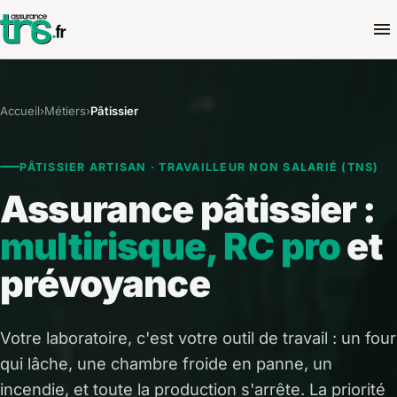
Accueil
›
Métiers
›
Pâtissier
PÂTISSIER ARTISAN · TRAVAILLEUR NON SALARIÉ (TNS)
Assurance pâtissier :
multirisque, RC pro
et
prévoyance
Votre laboratoire, c'est votre outil de travail : un four
qui lâche, une chambre froide en panne, un
incendie, et toute la production s'arrête. La priorité