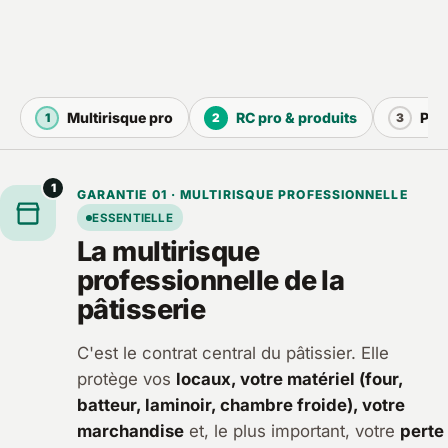
Multirisque pro
RC pro & produits
Pré
1
2
3
1
GARANTIE 01 · MULTIRISQUE PROFESSIONNELLE
ESSENTIELLE
La multirisque
professionnelle de la
pâtisserie
C'est le contrat central du pâtissier. Elle
protège vos
locaux, votre matériel (four,
batteur, laminoir, chambre froide), votre
marchandise
et, le plus important, votre
perte