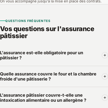
On vous accompagne jusqu'à la mise en place des contrats.
QUESTIONS FRÉQUENTES
Vos questions sur l'assurance
pâtissier
L'assurance est-elle obligatoire pour un
pâtissier ?
Aucune loi n'impose une « assurance pâtissier »
Quelle assurance couvre le four et la chambre
spécifique, mais la multirisque professionnelle est presque
froide d'une pâtisserie ?
toujours exigée par le bail commercial (l'article 1733 du
Code civil rend le locataire responsable de l'incendie), et
C'est la multirisque professionnelle, via sa garantie bris de
la RC pro et produits est indispensable dès que vous
L'assurance pâtissier couvre-t-elle une
machine, qui couvre le four, le batteur, le laminoir et la
accueillez du public et vendez des produits alimentaires.
intoxication alimentaire ou un allergène ?
chambre froide. Vérifiez bien l'indemnisation en valeur à
La prévoyance et la mutuelle ne sont pas obligatoires mais
neuf et l'ajout de la perte de marchandise en cas de