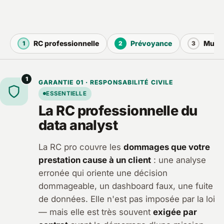
RC professionnelle
Prévoyance
Mutue
1
2
3
1
GARANTIE 01 · RESPONSABILITÉ CIVILE
ESSENTIELLE
La RC professionnelle du
data analyst
La RC pro couvre les
dommages que votre
prestation cause à un client
: une analyse
erronée qui oriente une décision
dommageable, un dashboard faux, une fuite
de données. Elle n'est pas imposée par la loi
— mais elle est très souvent
exigée par