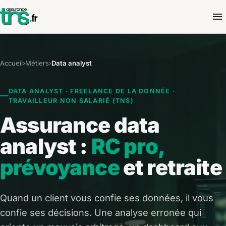
Accueil
›
Métiers
›
Data analyst
DATA ANALYST · FREELANCE DE LA DONNÉE ·
TRAVAILLEUR NON SALARIÉ (TNS)
Assurance data
analyst :
RC pro,
prévoyance
et retraite
Quand un client vous confie ses données, il vous
confie ses décisions. Une analyse erronée qui