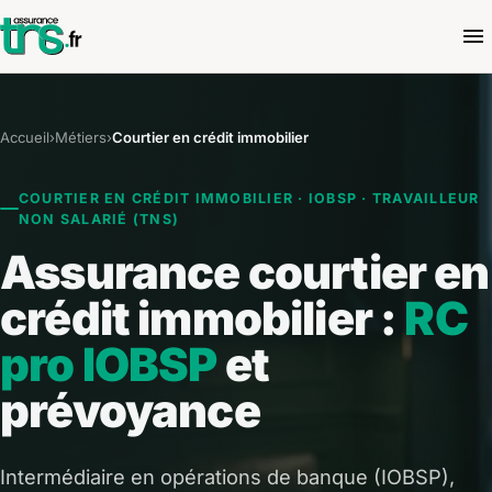
Accueil
›
Métiers
›
Courtier en crédit immobilier
COURTIER EN CRÉDIT IMMOBILIER · IOBSP · TRAVAILLEUR
NON SALARIÉ (TNS)
Assurance courtier en
crédit immobilier :
RC
pro IOBSP
et
prévoyance
Intermédiaire en opérations de banque (IOBSP),