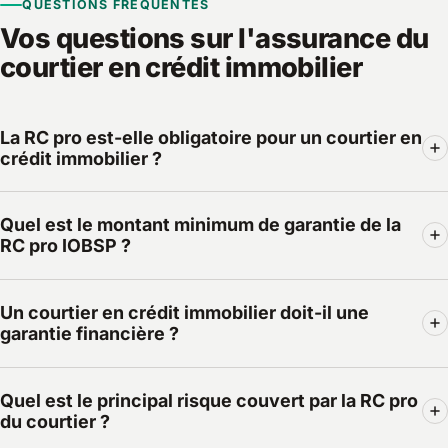
QUESTIONS FRÉQUENTES
Vos questions sur l'assurance du
courtier en crédit immobilier
La RC pro est-elle obligatoire pour un courtier en
crédit immobilier ?
Oui. En tant qu'IOBSP, vous ne pouvez pas être
Quel est le montant minimum de garantie de la
immatriculé à l'ORIAS — donc exercer — sans attestation
RC pro IOBSP ?
de RC professionnelle valide. C'est une condition
d'exercice prévue par l'article L.519-6 du Code monétaire
La réglementation (arrêté du 26 juin 2012) impose des
et financier, vérifiée à l'inscription et à chaque
Un courtier en crédit immobilier doit-il une
plafonds minimaux : au moins 500 000 € par sinistre et
renouvellement.
garantie financière ?
800 000 € par année d'assurance pour un même
professionnel. Un assureur qui propose moins ne
Pas systématiquement. La garantie financière (minimum
permettra pas votre immatriculation ORIAS.
Quel est le principal risque couvert par la RC pro
115 000 €, art. L.519-4 CMF) n'est obligatoire que si vous
du courtier ?
encaissez ou détenez des fonds pour le compte de vos