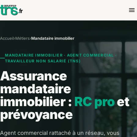
Accueil
›
Métiers
›
Mandataire immobilier
MANDATAIRE IMMOBILIER · AGENT COMMERCIAL ·
TRAVAILLEUR NON SALARIÉ (TNS)
Assurance
mandataire
immobilier :
RC pro
et
prévoyance
Agent commercial rattaché à un réseau, vous