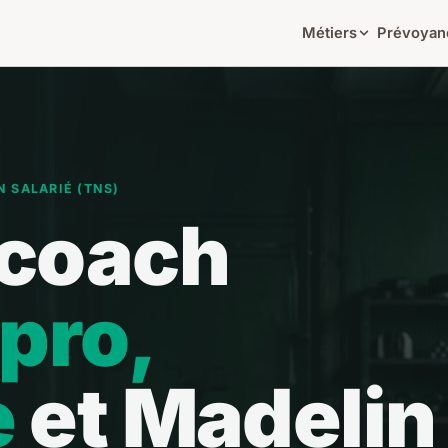
Métiers
Prévoyan
N SALARIÉ (TNS)
 coach
pro,
e
et Madelin