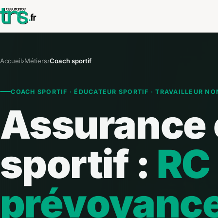
Accueil
›
Métiers
›
Coach sportif
COACH SPORTIF · ÉDUCATEUR SPORTIF · TRAVAILLEUR NO
Assurance
sportif :
RC 
prévoyanc