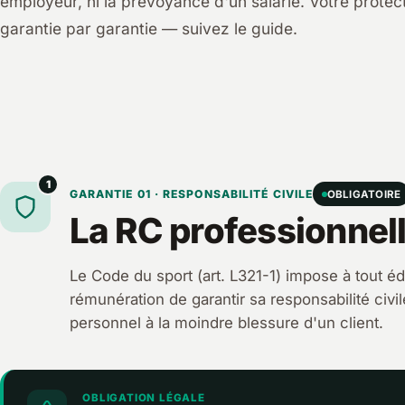
employeur, ni la prévoyance d'un salarié. Votre protect
garantie par garantie — suivez le guide.
1
GARANTIE 01 · RESPONSABILITÉ CIVILE
OBLIGATOIRE
La RC professionnell
Le Code du sport (art. L321-1) impose à tout éd
rémunération de garantir sa responsabilité civi
personnel à la moindre blessure d'un client.
OBLIGATION LÉGALE