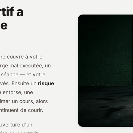
tif a
ce
 ne couvre à votre
rge mal exécutée, un
e séance — et votre
evés. Ensuite un
risque
e entorse, une
imer un cours, alors
ontinuent de courir.
ouverture d'un