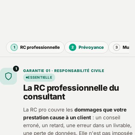
RC professionnelle
Prévoyance
Mutue
1
2
3
1
GARANTIE 01 · RESPONSABILITÉ CIVILE
ESSENTIELLE
La RC professionnelle du
consultant
La RC pro couvre les
dommages que votre
prestation cause à un client
: un conseil
erroné, un retard, une erreur dans un livrable,
une perte de données. Elle n'est pas imposée