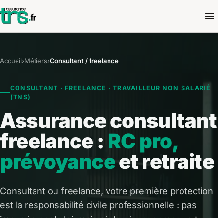
Accueil
›
Métiers
›
Consultant / freelance
CONSULTANT · FREELANCE · TRAVAILLEUR NON SALARIÉ
(TNS)
Assurance consultant
freelance :
RC pro,
prévoyance
et retraite
Consultant ou freelance, votre première protection
est la responsabilité civile professionnelle : pas