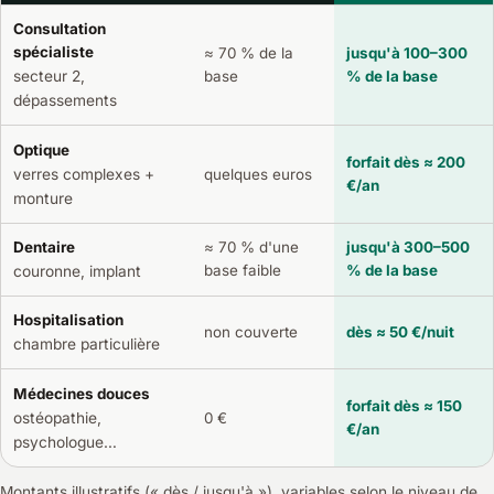
Consultation
spécialiste
≈ 70 % de la
jusqu'à 100–300
secteur 2,
base
% de la base
dépassements
Optique
forfait dès ≈ 200
verres complexes +
quelques euros
€/an
monture
Dentaire
≈ 70 % d'une
jusqu'à 300–500
base faible
% de la base
couronne, implant
Hospitalisation
non couverte
dès ≈ 50 €/nuit
chambre particulière
Médecines douces
forfait dès ≈ 150
ostéopathie,
0 €
€/an
psychologue…
Montants illustratifs (« dès / jusqu'à »), variables selon le niveau de