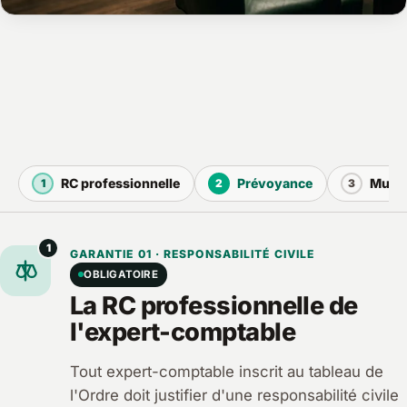
RC professionnelle
Prévoyance
Mutue
1
2
3
1
GARANTIE 01 · RESPONSABILITÉ CIVILE
OBLIGATOIRE
La RC professionnelle de
l'expert-comptable
Tout expert-comptable inscrit au tableau de
l'Ordre doit justifier d'une responsabilité civile