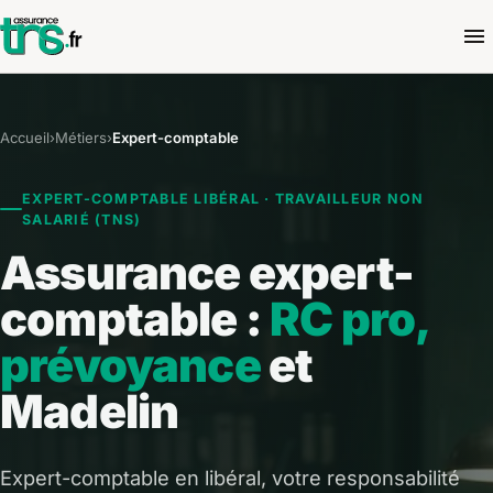
Accueil
›
Métiers
›
Expert-comptable
EXPERT-COMPTABLE LIBÉRAL · TRAVAILLEUR NON
SALARIÉ (TNS)
Assurance expert-
comptable :
RC pro,
prévoyance
et
Madelin
Expert-comptable en libéral, votre responsabilité