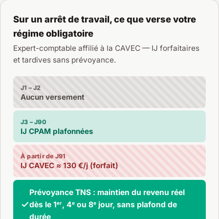
Sur un arrêt de travail, ce que verse votre
régime obligatoire
Expert-comptable affilié à la CAVEC — IJ forfaitaires
et tardives sans prévoyance.
J1 – J2
Aucun versement
J3 – J90
IJ CPAM plafonnées
À partir de J91
IJ CAVEC ≈ 130 €/j (forfait)
Prévoyance TNS : maintien du revenu réel
dès le 1ᵉʳ, 4ᵉ ou 8ᵉ jour, sans plafond de
durée