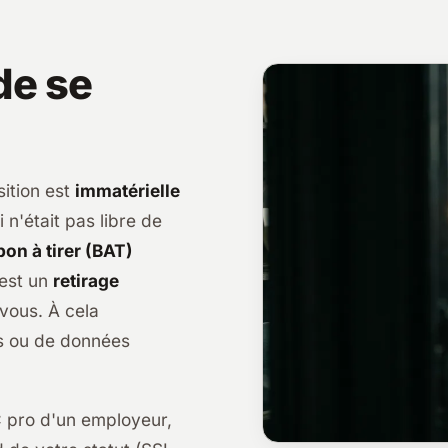
de se
sition est
immatérielle
 n'était pas libre de
bon à tirer (BAT)
'est un
retirage
vous. À cela
ers ou de données
RC pro d'un employeur,