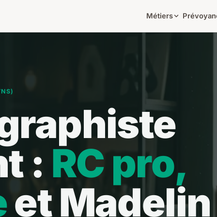
Métiers
Prévoyan
TNS)
graphiste
t :
RC pro,
e
et Madelin