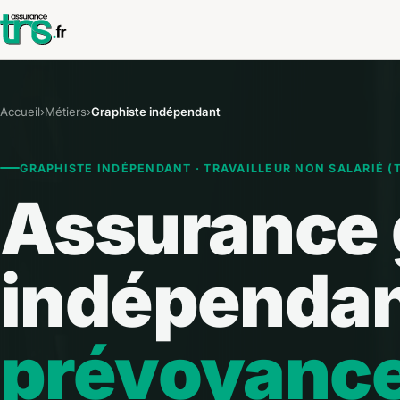
Accueil
›
Métiers
›
Graphiste indépendant
GRAPHISTE INDÉPENDANT · TRAVAILLEUR NON SALARIÉ (
Assurance 
indépendan
prévoyanc