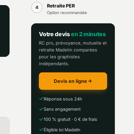
Retraite PER
4
Option recommandée
Votre devis
en 2 minutes
RC pro, prévoyance, mutuelle et
retraite Madelin comparées
pour les graphistes
indépendants.
Devis en ligne
Réponse sous 24h
Sans engagement
100 % gratuit · 0 € de frais
Éligible loi Madelin