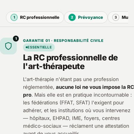
RC professionnelle
Prévoyance
Mutue
1
2
3
1
GARANTIE 01 · RESPONSABILITÉ CIVILE
ESSENTIELLE
La RC professionnelle de
l'art-thérapeute
L'art-thérapie n'étant pas une profession
réglementée,
aucune loi ne vous impose la RC
pro
. Mais elle est en pratique incontournable :
les fédérations (FFAT, SFAT) l'exigent pour
adhérer, et les institutions où vous intervenez
— hôpitaux, EHPAD, IME, foyers, centres
médico-sociaux — réclament une attestation
avant de vous accueillir.