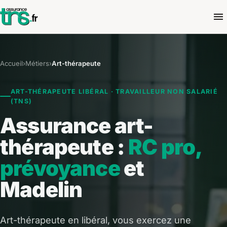
Accueil
›
Métiers
›
Art-thérapeute
ART-THÉRAPEUTE LIBÉRAL · TRAVAILLEUR NON SALARIÉ
(TNS)
Assurance art-
thérapeute :
RC pro,
prévoyance
et
Madelin
Art-thérapeute en libéral, vous exercez une