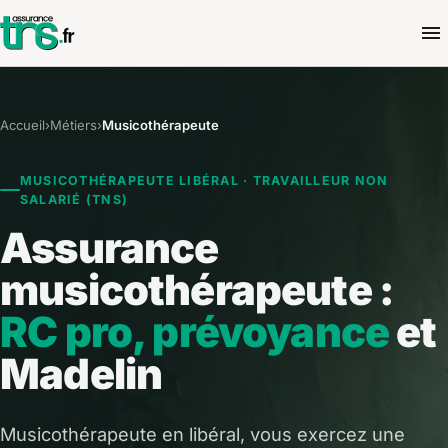
Accueil
›
Métiers
›
Musicothérapeute
MUSICOTHÉRAPEUTE LIBÉRAL · TRAVAILLEUR NON
SALARIÉ (TNS)
Assurance
musicothérapeute :
RC pro, prévoyance
et
Madelin
Musicothérapeute en libéral, vous exercez une