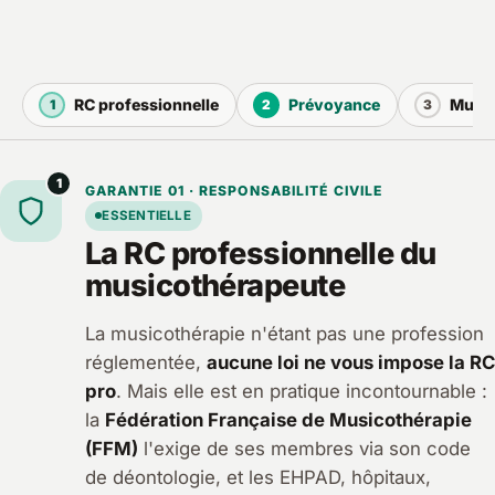
RC professionnelle
Prévoyance
Mutue
1
2
3
1
GARANTIE 01 · RESPONSABILITÉ CIVILE
ESSENTIELLE
La RC professionnelle du
musicothérapeute
La musicothérapie n'étant pas une profession
réglementée,
aucune loi ne vous impose la RC
pro
. Mais elle est en pratique incontournable :
la
Fédération Française de Musicothérapie
(FFM)
l'exige de ses membres via son code
de déontologie, et les EHPAD, hôpitaux,