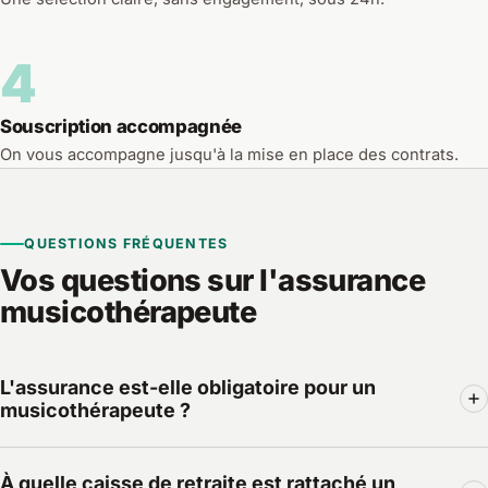
4
Souscription accompagnée
On vous accompagne jusqu'à la mise en place des contrats.
QUESTIONS FRÉQUENTES
Vos questions sur l'assurance
musicothérapeute
L'assurance est-elle obligatoire pour un
musicothérapeute ?
Non : la musicothérapie n'est pas une profession
À quelle caisse de retraite est rattaché un
réglementée (un projet de réglementation a été déposé au