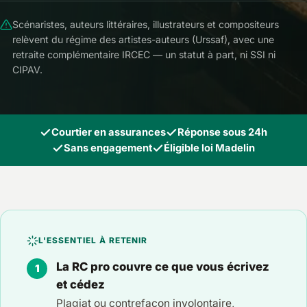
Scénaristes, auteurs littéraires, illustrateurs et compositeurs
relèvent du régime des artistes-auteurs (Urssaf), avec une
retraite complémentaire IRCEC — un statut à part, ni SSI ni
CIPAV.
Courtier en assurances
Réponse sous 24h
Sans engagement
Éligible loi Madelin
L'ESSENTIEL À RETENIR
La RC pro couvre ce que vous écrivez
et cédez
Plagiat ou contrefaçon involontaire,