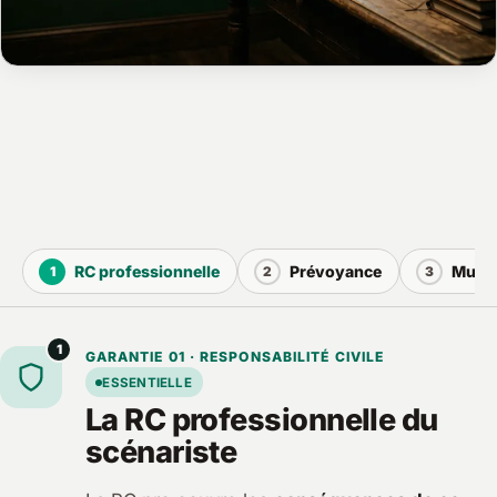
RC professionnelle
Prévoyance
Mutue
1
2
3
1
GARANTIE 01 · RESPONSABILITÉ CIVILE
ESSENTIELLE
La RC professionnelle du
scénariste