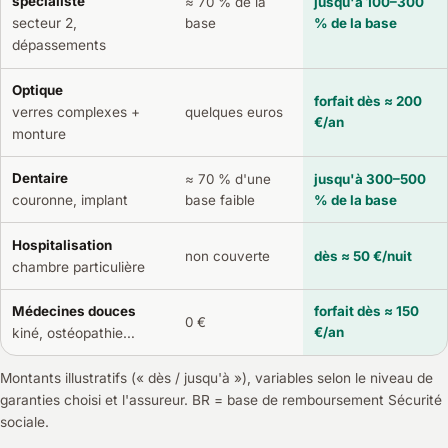
spécialiste
≈ 70 % de la
jusqu'à 100–300
secteur 2,
base
% de la base
dépassements
Optique
forfait dès ≈ 200
verres complexes +
quelques euros
€/an
monture
Dentaire
≈ 70 % d'une
jusqu'à 300–500
base faible
% de la base
couronne, implant
Hospitalisation
non couverte
dès ≈ 50 €/nuit
chambre particulière
Médecines douces
forfait dès ≈ 150
0 €
€/an
kiné, ostéopathie…
Montants illustratifs (« dès / jusqu'à »), variables selon le niveau de
garanties choisi et l'assureur. BR = base de remboursement Sécurité
sociale.