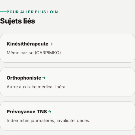
du CGI) et que vous êtes à jour de vos cotisations sociales,
dans la limite de plafonds calculés sur votre revenu.
POUR ALLER PLUS LOIN
Sujets liés
Kinésithérapeute
Même caisse (CARPIMKO).
Orthophoniste
Autre auxiliaire médical libéral.
Prévoyance TNS
Indemnités journalières, invalidité, décès.