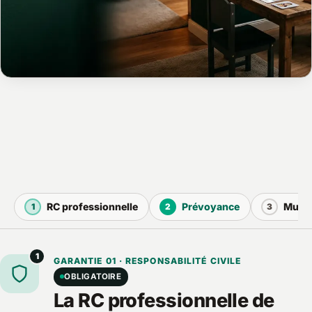
RC professionnelle
Prévoyance
Mutue
1
2
3
1
GARANTIE 01 · RESPONSABILITÉ CIVILE
OBLIGATOIRE
La RC professionnelle de