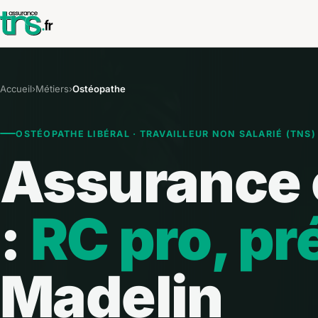
Accueil
›
Métiers
›
Ostéopathe
OSTÉOPATHE LIBÉRAL · TRAVAILLEUR NON SALARIÉ (TNS)
Assurance 
:
RC pro, p
Madelin