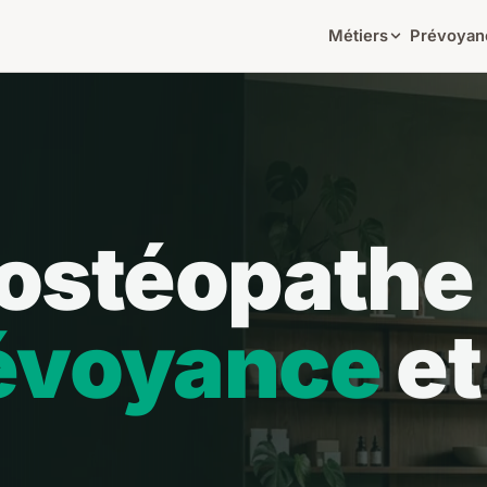
Métiers
Prévoyan
ostéopathe
révoyance
et