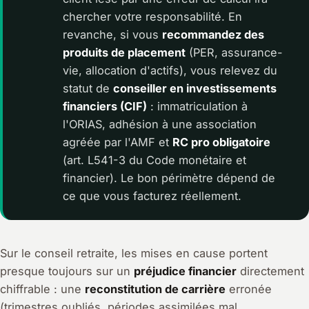
chercher votre responsabilité. En
revanche, si vous
recommandez des
produits de placement
(PER, assurance-
vie, allocation d'actifs), vous relevez du
statut de
conseiller en investissements
financiers (CIF)
: immatriculation à
l'ORIAS, adhésion à une association
agréée par l'AMF et
RC pro obligatoire
(art. L541-3 du Code monétaire et
financier). Le bon périmètre dépend de
ce que vous facturez réellement.
Sur le conseil retraite, les mises en cause portent
presque toujours sur un
préjudice financier
directement
chiffrable : une
reconstitution de carrière
erronée
(trimestres oubliés, périodes assimilées mal