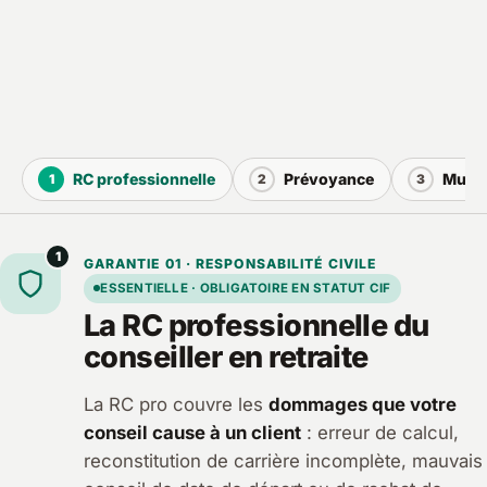
RC professionnelle
Prévoyance
Mutue
1
2
3
1
GARANTIE 01 · RESPONSABILITÉ CIVILE
ESSENTIELLE · OBLIGATOIRE EN STATUT CIF
La RC professionnelle du
conseiller en retraite
La RC pro couvre les
dommages que votre
conseil cause à un client
: erreur de calcul,
reconstitution de carrière incomplète, mauvais