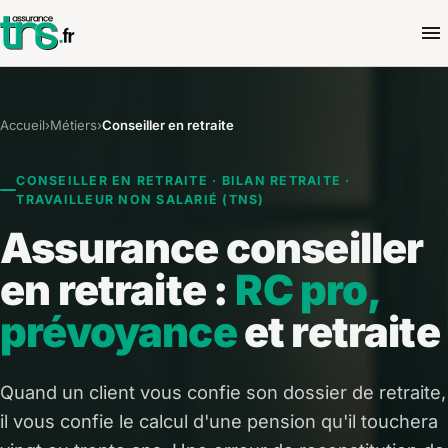
Accueil
›
Métiers
›
Conseiller en retraite
CONSEILLER EN RETRAITE · BILAN RETRAITE ·
TRAVAILLEUR NON SALARIÉ (TNS)
Assurance conseiller
en retraite :
RC pro,
prévoyance
et retraite
Quand un client vous confie son dossier de retraite,
il vous confie le calcul d'une pension qu'il touchera