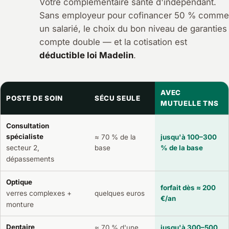
Votre complémentaire santé d'indépendant.
Sans employeur pour cofinancer 50 % comme
un salarié, le choix du bon niveau de garanties
compte double — et la cotisation est
déductible loi Madelin
.
AVEC
POSTE DE SOIN
SÉCU SEULE
MUTUELLE TNS
Consultation
spécialiste
≈ 70 % de la
jusqu'à 100–300
secteur 2,
base
% de la base
dépassements
Optique
forfait dès ≈ 200
verres complexes +
quelques euros
€/an
monture
Dentaire
≈ 70 % d'une
jusqu'à 300–500