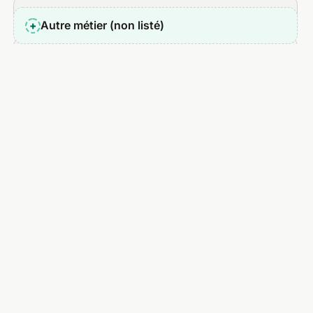
Boulanger
Autre métier (non listé)
+
Carrossier
Caviste
Chasseur immobilier
Chauffeur de taxi
Chauffeur VTC
Chef à domicile
Chef opérateur