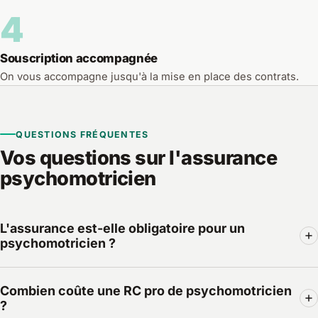
4
Souscription accompagnée
On vous accompagne jusqu'à la mise en place des contrats.
QUESTIONS FRÉQUENTES
Vos questions sur l'assurance
psychomotricien
L'assurance est-elle obligatoire pour un
psychomotricien ?
Oui pour la RC professionnelle : l'article L1142-2 du Code
Combien coûte une RC pro de psychomotricien
de la santé publique l'impose à tout psychomotricien
?
exerçant à titre libéral, en tant que professionnel de santé.