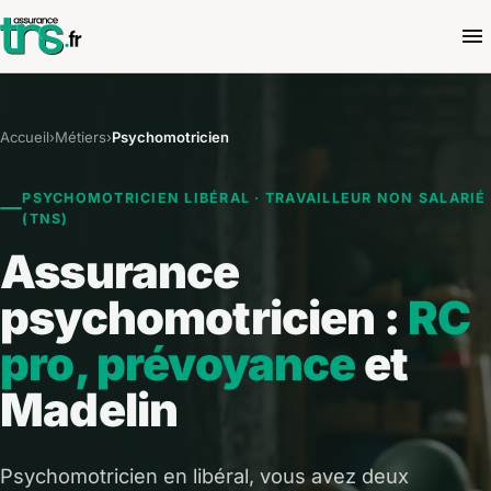
Accueil
›
Métiers
›
Psychomotricien
PSYCHOMOTRICIEN LIBÉRAL · TRAVAILLEUR NON SALARIÉ
(TNS)
Assurance
psychomotricien :
RC
pro, prévoyance
et
Madelin
Psychomotricien en libéral, vous avez deux