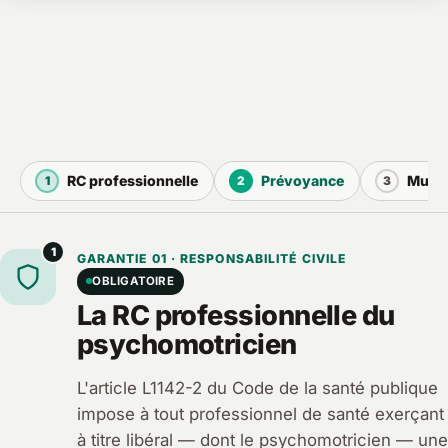
RC professionnelle
Prévoyance
Mutue
1
2
3
1
GARANTIE 01 · RESPONSABILITÉ CIVILE
OBLIGATOIRE
La RC professionnelle du
psychomotricien
L'article L1142-2 du Code de la santé publique
impose à tout professionnel de santé exerçant
à titre libéral — dont le psychomotricien — une