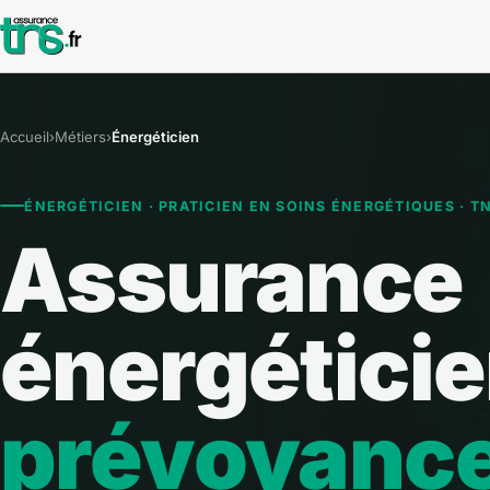
Accueil
›
Métiers
›
Énergéticien
ÉNERGÉTICIEN · PRATICIEN EN SOINS ÉNERGÉTIQUES · T
Assurance
énergéticie
prévoyanc