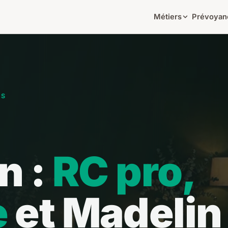
Métiers
Prévoyan
NS
n :
RC pro,
e
et Madelin