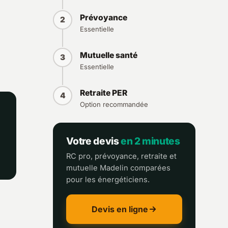
Prévoyance
2
Essentielle
Mutuelle santé
3
Essentielle
Retraite PER
4
Option recommandée
Votre devis
en 2 minutes
RC pro, prévoyance, retraite et
mutuelle Madelin comparées
pour les énergéticiens.
Devis en ligne