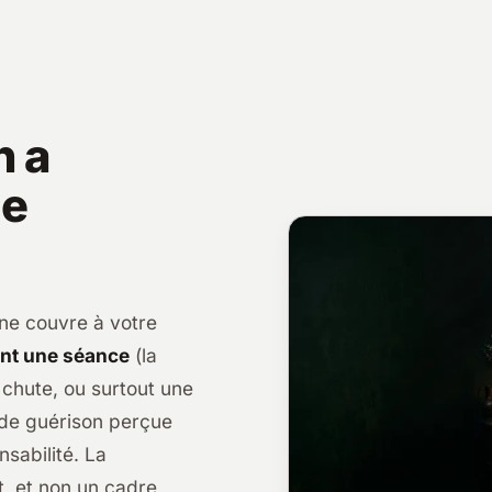
n a
ce
 ne couvre à votre
nt une séance
(la
 chute, ou surtout une
e guérison perçue
nsabilité. La
t, et non un cadre