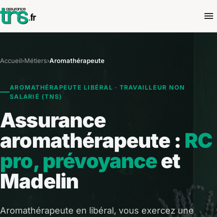
Accueil
›
Métiers
›
Aromathérapeute
AROMATHÉRAPEUTE LIBÉRAL · TRAVAILLEUR NON
SALARIÉ (TNS)
Assurance
aromathérapeute :
RC
pro, prévoyance
et
Madelin
Aromathérapeute en libéral, vous exercez une