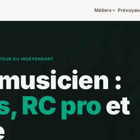
Métiers
Prévoyan
UTEUR OU INDÉPENDANT
musicien :
, RC pro
et
e