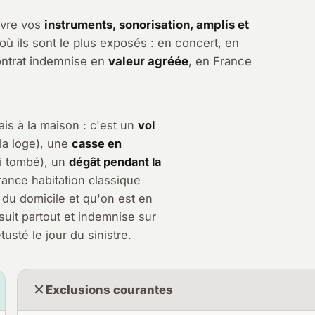
uvre vos
instruments, sonorisation, amplis et
à où ils sont le plus exposés : en concert, en
contrat indemnise en
valeur agréée
, en France
is à la maison : c'est un
vol
 la loge), une
casse en
i tombé), un
dégât pendant la
ance habitation classique
 du domicile et qu'on est en
uit partout et indemnise sur
usté le jour du sinistre.
Exclusions courantes