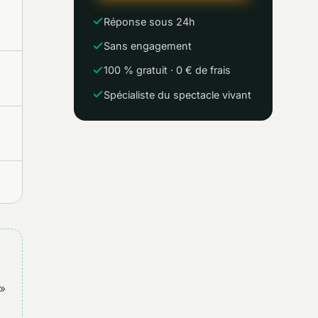
Réponse sous 24h
Sans engagement
100 % gratuit · 0 € de frais
Spécialiste du spectacle vivant
 »