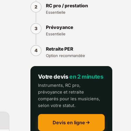
RC pro / prestation
2
Essentielle
Prévoyance
3
Essentielle
Retraite PER
4
Option recommandée
Votre devis
en 2 minutes
Instruments, RC pro,
prévoyance et retraite
comparés pour les musiciens,
selon votre statut.
Devis en ligne