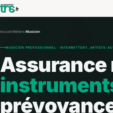
Accueil
›
Métiers
›
Musicien
MUSICIEN PROFESSIONNEL · INTERMITTENT, ARTISTE-A
Assurance 
instruments
prévoyanc