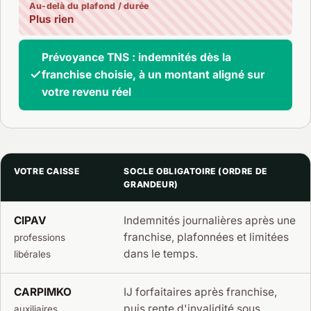
Au-delà du plafond / durée
Plus rien
Prévoyance TNS : indemnités dès la
franchise choisie, à un montant aligné sur
votre revenu réel
VOTRE CAISSE
SOCLE OBLIGATOIRE (ORDRE DE
GRANDEUR)
CIPAV
Indemnités journalières après une
franchise, plafonnées et limitées
professions
dans le temps.
libérales
CARPIMKO
IJ forfaitaires après franchise,
puis rente d'invalidité sous
auxiliaires