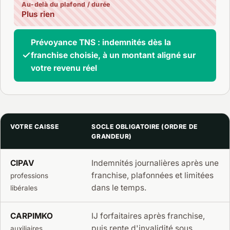
Au-delà du plafond / durée
Plus rien
Prévoyance TNS : indemnités dès la
franchise choisie, à un montant aligné sur
votre revenu réel
VOTRE CAISSE
SOCLE OBLIGATOIRE (ORDRE DE
GRANDEUR)
CIPAV
Indemnités journalières après une
franchise, plafonnées et limitées
professions
dans le temps.
libérales
CARPIMKO
IJ forfaitaires après franchise,
puis rente d'invalidité sous
auxiliaires