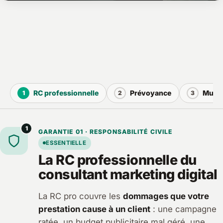
RC professionnelle
Prévoyance
Mutue
1
2
3
1
GARANTIE 01 · RESPONSABILITÉ CIVILE
ESSENTIELLE
La RC professionnelle du
consultant marketing digital
La RC pro couvre les
dommages que votre
prestation cause à un client
: une campagne
ratée, un budget publicitaire mal géré, une