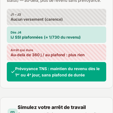
statut) — au-delà, plus de revenu sans prévoyance.
J1 – J3
Aucun versement (carence)
Dès J4
IJ SSI plafonnées (≈ 1/730 du revenu)
Arrêt qui dure
Au-delà de 360 j / au plafond : plus rien
Prévoyance TNS : maintien du revenu dès le
1ᵉʳ ou 4ᵉ jour, sans plafond de durée
Simulez votre arrêt de travail