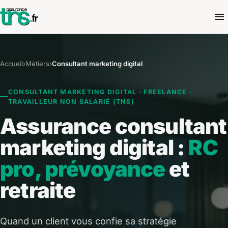
Accueil
›
Métiers
›
Consultant marketing digital
CONSULTANT MARKETING DIGITAL · FREELANCE ·
TRAVAILLEUR NON SALARIÉ (TNS)
Assurance consultant
marketing digital :
RC
pro, prévoyance
et
retraite
Quand un client vous confie sa stratégie