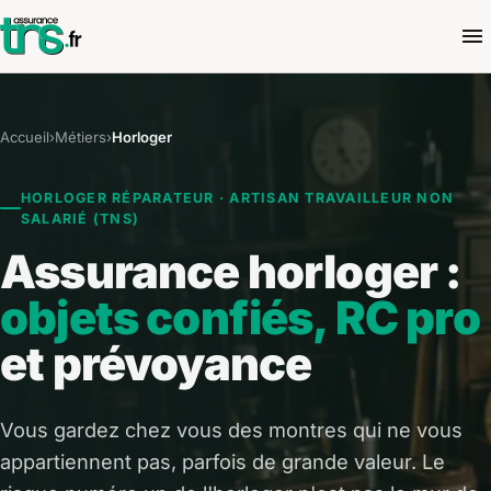
Accueil
›
Métiers
›
Horloger
HORLOGER RÉPARATEUR · ARTISAN TRAVAILLEUR NON
SALARIÉ (TNS)
Assurance horloger :
objets confiés, RC pro
et prévoyance
Vous gardez chez vous des montres qui ne vous
appartiennent pas, parfois de grande valeur. Le